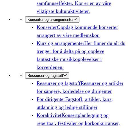
samfunnseffekter. Kor er en av våre
viktigste kulturaktiviteter.
Konserter og arrangementer
Konserter
Oppdag kommende konserter
arrangert av våre medlemskor.
Kurs og arrangementer
Her finner du alt du
trenger for å delta på og oppleve
fantastiske musikkopplevelser i
korverdenen.
Ressurser og fagstoff
Ressurser og fagstoff
Ressurser og artikler
for sangere, korledelse og dirigenter
For dirigenter
Fagstoff, artikler, kurs,
utdanning og ledige stillinger
Koraktivitet
Konsertplanlegging og
repertoar, festivaler og korkonkurranser,