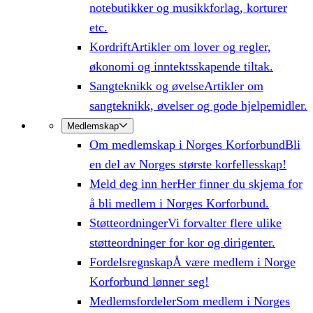
notebutikker og musikkforlag, korturer
etc.
Kordrift
Artikler om lover og regler,
økonomi og inntektsskapende tiltak.
Sangteknikk og øvelse
Artikler om
sangteknikk, øvelser og gode hjelpemidler.
Medlemskap
Om medlemskap i Norges Korforbund
Bli
en del av Norges største korfellesskap!
Meld deg inn her
Her finner du skjema for
å bli medlem i Norges Korforbund.
Støtteordninger
Vi forvalter flere ulike
støtteordninger for kor og dirigenter.
Fordelsregnskap
Å være medlem i Norge
Korforbund lønner seg!
Medlemsfordeler
Som medlem i Norges