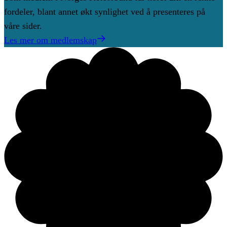
fordeler, blant annet økt synlighet ved å presenteres på
våre sider.
Les mer om medlemskap