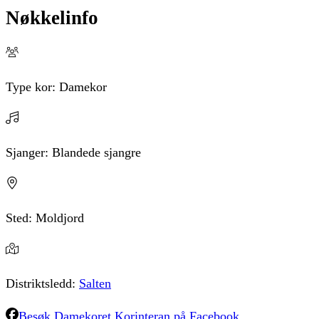
Nøkkelinfo
Type kor:
Damekor
Sjanger:
Blandede sjangre
Sted:
Moldjord
Distriktsledd:
Salten
Besøk
Damekoret Korinteran
på Facebook