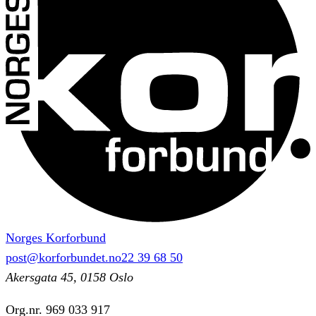
Norges Korforbund
post@korforbundet.no
22 39 68 50
Akersgata 45, 0158 Oslo
Org.nr.
969 033 917