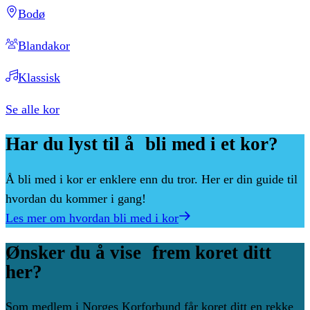
Bodø
Blandakor
Klassisk
Se alle kor
Har
du
lyst
til
å bli
med
i
et
kor?
Å bli med i kor er enklere enn du tror. Her er din guide til
hvordan du kommer i gang!
Les mer om hvordan bli med i kor
Ønsker
du
å
vise frem
koret
ditt
her?
Som medlem i Norges Korforbund får koret ditt en rekke