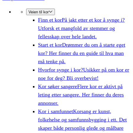
Veien til kor
Finn et kor
På jakt etter et kor å synge i?
Utforsk et mangfold av stemmer og
fellesskap over hele landet.
Start et kor
Drømmer du om å starte eget
kor? Her finner du en guide til hva man
må tenke på.
Hvorfor synge i kor?
Usikker på om kor er
noe for deg? Bli overbevist!
Kor søker sangere
Flere kor er aktivt på
leting etter sangere. Her finner du deres
annonser.
Kor i samfunnet
Korsang er kunst,
folkehelse og samfunnsbygging i ett. Det
skaper både personlig glede og målbare