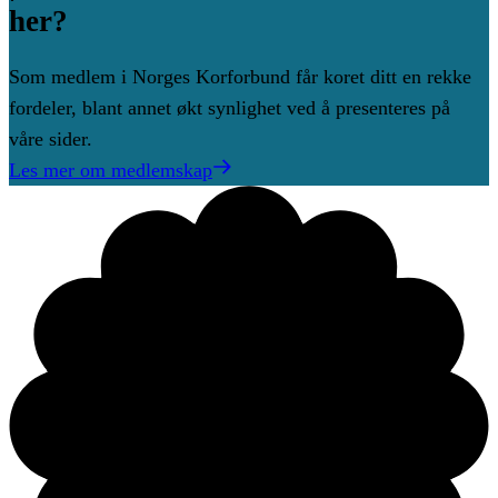
her?
Som medlem i Norges Korforbund får koret ditt en rekke
fordeler, blant annet økt synlighet ved å presenteres på
våre sider.
Les mer om medlemskap