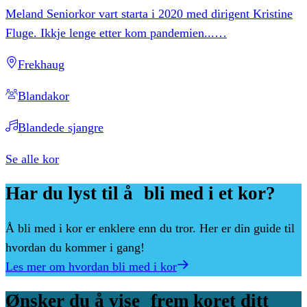
Meland Seniorkor vart starta i 2020 med dirigent Kristine
Fluge. Ikkje lenge etter kom pandemien...
…
Frekhaug
Blandakor
Blandede sjangre
Se alle kor
Har
du
lyst
til
å bli
med
i
et
kor?
Å bli med i kor er enklere enn du tror. Her er din guide til
hvordan du kommer i gang!
Les mer om hvordan bli med i kor
Ønsker
du
å
vise frem
koret
ditt