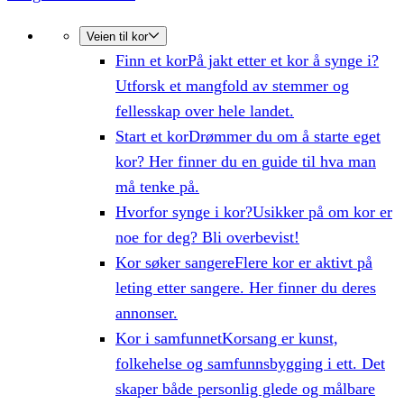
Veien til kor
Finn et kor
På jakt etter et kor å synge i?
Utforsk et mangfold av stemmer og
fellesskap over hele landet.
Start et kor
Drømmer du om å starte eget
kor? Her finner du en guide til hva man
må tenke på.
Hvorfor synge i kor?
Usikker på om kor er
noe for deg? Bli overbevist!
Kor søker sangere
Flere kor er aktivt på
leting etter sangere. Her finner du deres
annonser.
Kor i samfunnet
Korsang er kunst,
folkehelse og samfunnsbygging i ett. Det
skaper både personlig glede og målbare