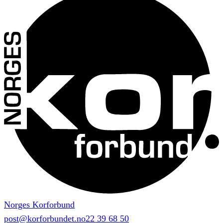
Norges Korforbund
post@korforbundet.no
22 39 68 50