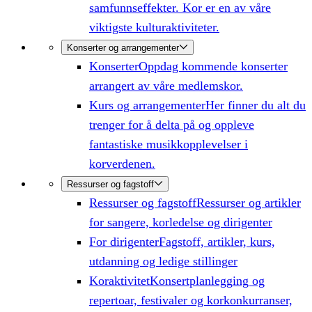
samfunnseffekter. Kor er en av våre
viktigste kulturaktiviteter.
Konserter og arrangementer
Konserter
Oppdag kommende konserter
arrangert av våre medlemskor.
Kurs og arrangementer
Her finner du alt du
trenger for å delta på og oppleve
fantastiske musikkopplevelser i
korverdenen.
Ressurser og fagstoff
Ressurser og fagstoff
Ressurser og artikler
for sangere, korledelse og dirigenter
For dirigenter
Fagstoff, artikler, kurs,
utdanning og ledige stillinger
Koraktivitet
Konsertplanlegging og
repertoar, festivaler og korkonkurranser,