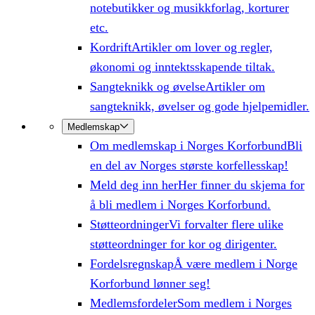
notebutikker og musikkforlag, korturer
etc.
Kordrift
Artikler om lover og regler,
økonomi og inntektsskapende tiltak.
Sangteknikk og øvelse
Artikler om
sangteknikk, øvelser og gode hjelpemidler.
Medlemskap
Om medlemskap i Norges Korforbund
Bli
en del av Norges største korfellesskap!
Meld deg inn her
Her finner du skjema for
å bli medlem i Norges Korforbund.
Støtteordninger
Vi forvalter flere ulike
støtteordninger for kor og dirigenter.
Fordelsregnskap
Å være medlem i Norge
Korforbund lønner seg!
Medlemsfordeler
Som medlem i Norges