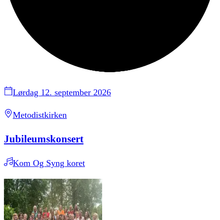
Lørdag 12. september 2026
Metodistkirken
Jubileumskonsert
Kom Og Syng koret