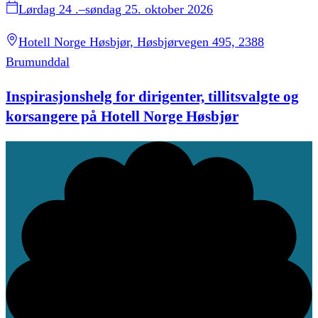
Lørdag 24 .–søndag 25. oktober 2026
Hotell Norge Høsbjør, Høsbjørvegen 495, 2388
Brumunddal
Inspirasjonshelg for dirigenter, tillitsvalgte og
korsangere på Hotell Norge Høsbjør