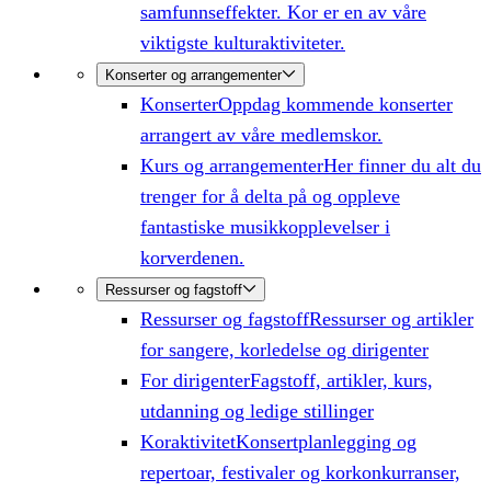
samfunnseffekter. Kor er en av våre
viktigste kulturaktiviteter.
Konserter og arrangementer
Konserter
Oppdag kommende konserter
arrangert av våre medlemskor.
Kurs og arrangementer
Her finner du alt du
trenger for å delta på og oppleve
fantastiske musikkopplevelser i
korverdenen.
Ressurser og fagstoff
Ressurser og fagstoff
Ressurser og artikler
for sangere, korledelse og dirigenter
For dirigenter
Fagstoff, artikler, kurs,
utdanning og ledige stillinger
Koraktivitet
Konsertplanlegging og
repertoar, festivaler og korkonkurranser,