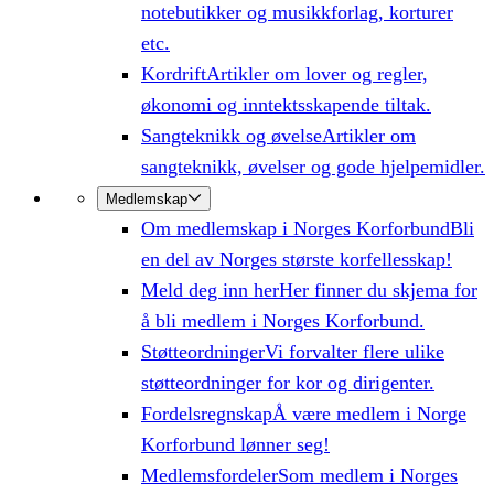
notebutikker og musikkforlag, korturer
etc.
Kordrift
Artikler om lover og regler,
økonomi og inntektsskapende tiltak.
Sangteknikk og øvelse
Artikler om
sangteknikk, øvelser og gode hjelpemidler.
Medlemskap
Om medlemskap i Norges Korforbund
Bli
en del av Norges største korfellesskap!
Meld deg inn her
Her finner du skjema for
å bli medlem i Norges Korforbund.
Støtteordninger
Vi forvalter flere ulike
støtteordninger for kor og dirigenter.
Fordelsregnskap
Å være medlem i Norge
Korforbund lønner seg!
Medlemsfordeler
Som medlem i Norges