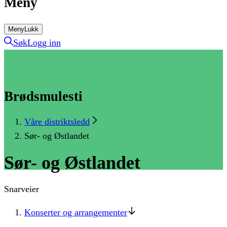
Meny
Meny
Lukk
Søk
Logg inn
Brødsmulesti
Våre distriktsledd
Sør- og Østlandet
Sør-
og
Østlandet
Snarveier
Konserter og arrangementer