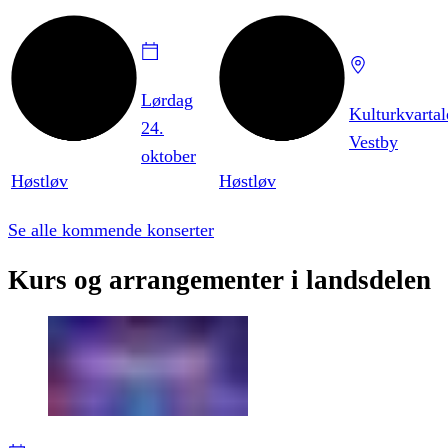
Lørdag
Kulturkvartal
24.
Vestby
oktober
Høstløv
Høstløv
Se alle kommende konserter
Kurs
og
arrangementer
i
landsdelen