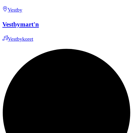
Vestby
Vestbymart'n
Vestbykoret