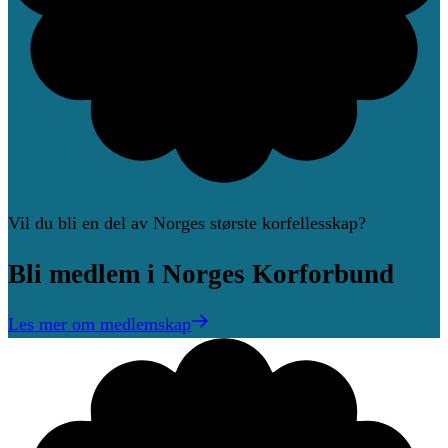
Vil du bli en del av Norges største korfellesskap?
Bli
medlem
i
Norges
Korforbund
Les mer om medlemskap