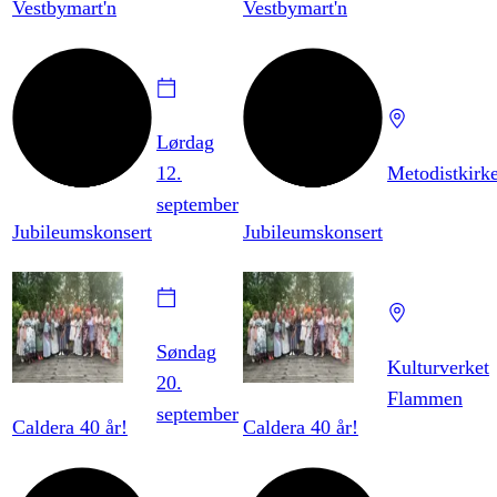
Vestbymart'n
Vestbymart'n
Lørdag
12.
Metodistkirk
september
Jubileumskonsert
Jubileumskonsert
Søndag
Kulturverket
20.
Flammen
september
Caldera 40 år!
Caldera 40 år!