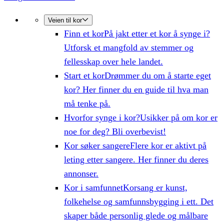
Veien til kor
Finn et kor
På jakt etter et kor å synge i?
Utforsk et mangfold av stemmer og
fellesskap over hele landet.
Start et kor
Drømmer du om å starte eget
kor? Her finner du en guide til hva man
må tenke på.
Hvorfor synge i kor?
Usikker på om kor er
noe for deg? Bli overbevist!
Kor søker sangere
Flere kor er aktivt på
leting etter sangere. Her finner du deres
annonser.
Kor i samfunnet
Korsang er kunst,
folkehelse og samfunnsbygging i ett. Det
skaper både personlig glede og målbare