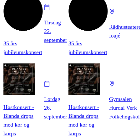
Tirsdag
Rådhusteatere
22.
foajé
september
35 års
35 års
jubileumskonsert
jubileumskonsert
Lørdag
Gymsalen
Høstkonsert -
Høstkonsert -
26.
Hurdal Verk
Blanda drops
Blanda drops
september
Folkehøgskol
med kor og
med kor og
korps
korps