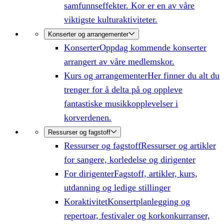
samfunnseffekter. Kor er en av våre
viktigste kulturaktiviteter.
Konserter og arrangementer
Konserter
Oppdag kommende konserter
arrangert av våre medlemskor.
Kurs og arrangementer
Her finner du alt du
trenger for å delta på og oppleve
fantastiske musikkopplevelser i
korverdenen.
Ressurser og fagstoff
Ressurser og fagstoff
Ressurser og artikler
for sangere, korledelse og dirigenter
For dirigenter
Fagstoff, artikler, kurs,
utdanning og ledige stillinger
Koraktivitet
Konsertplanlegging og
repertoar, festivaler og korkonkurranser,