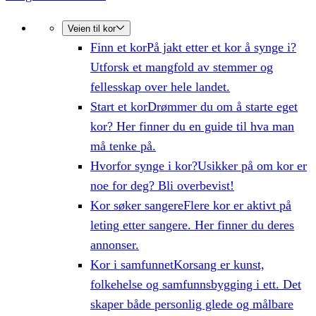
Veien til kor
Finn et kor
På jakt etter et kor å synge i?
Utforsk et mangfold av stemmer og
fellesskap over hele landet.
Start et kor
Drømmer du om å starte eget
kor? Her finner du en guide til hva man
må tenke på.
Hvorfor synge i kor?
Usikker på om kor er
noe for deg? Bli overbevist!
Kor søker sangere
Flere kor er aktivt på
leting etter sangere. Her finner du deres
annonser.
Kor i samfunnet
Korsang er kunst,
folkehelse og samfunnsbygging i ett. Det
skaper både personlig glede og målbare