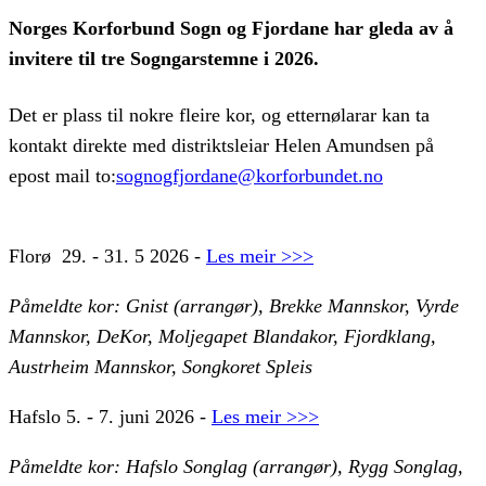
Norges Korforbund Sogn og Fjordane har gleda av å
invitere til tre Sogngarstemne i 2026.
Det er plass til nokre fleire kor, og etternølarar kan ta
kontakt direkte med distriktsleiar Helen Amundsen på
epost mail to:
sognogfjordane@korforbundet.no
Florø 29. - 31. 5 2026 -
Les meir >>>
Påmeldte kor: Gnist (arrangør), Brekke Mannskor, Vyrde
Mannskor, DeKor, Moljegapet Blandakor, Fjordklang,
Austrheim Mannskor, Songkoret Spleis
Hafslo
5. - 7. juni 2026 -
Les meir >>>
Påmeldte kor: Hafslo Songlag (arrangør), Rygg Songlag,