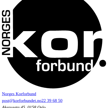
Norges Korforbund
post@korforbundet.no
22 39 68 50
Akersgata 45, 0158 Oslo