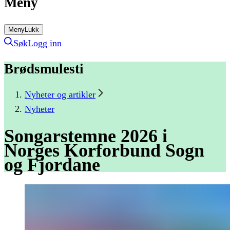
Meny
Meny
Lukk
Søk
Logg inn
Brødsmulesti
Nyheter og artikler
Nyheter
Songarstemne
2026
i
Norges
Korforbund
Sogn
og
Fjordane