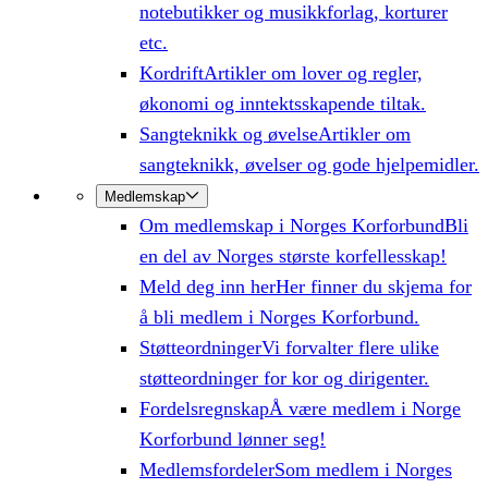
notebutikker og musikkforlag, korturer
etc.
Kordrift
Artikler om lover og regler,
økonomi og inntektsskapende tiltak.
Sangteknikk og øvelse
Artikler om
sangteknikk, øvelser og gode hjelpemidler.
Medlemskap
Om medlemskap i Norges Korforbund
Bli
en del av Norges største korfellesskap!
Meld deg inn her
Her finner du skjema for
å bli medlem i Norges Korforbund.
Støtteordninger
Vi forvalter flere ulike
støtteordninger for kor og dirigenter.
Fordelsregnskap
Å være medlem i Norge
Korforbund lønner seg!
Medlemsfordeler
Som medlem i Norges