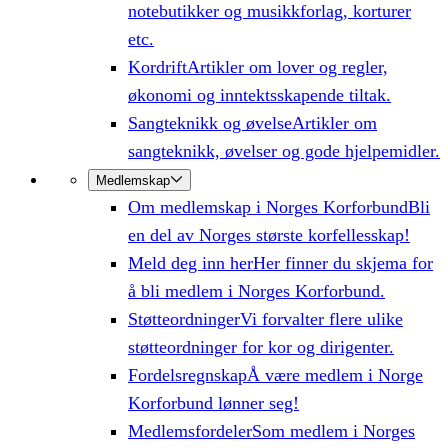
notebutikker og musikkforlag, korturer
etc.
Kordrift
Artikler om lover og regler,
økonomi og inntektsskapende tiltak.
Sangteknikk og øvelse
Artikler om
sangteknikk, øvelser og gode hjelpemidler.
Medlemskap
Om medlemskap i Norges Korforbund
Bli
en del av Norges største korfellesskap!
Meld deg inn her
Her finner du skjema for
å bli medlem i Norges Korforbund.
Støtteordninger
Vi forvalter flere ulike
støtteordninger for kor og dirigenter.
Fordelsregnskap
Å være medlem i Norge
Korforbund lønner seg!
Medlemsfordeler
Som medlem i Norges