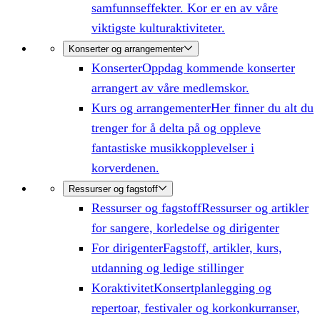
samfunnseffekter. Kor er en av våre
viktigste kulturaktiviteter.
Konserter og arrangementer
Konserter
Oppdag kommende konserter
arrangert av våre medlemskor.
Kurs og arrangementer
Her finner du alt du
trenger for å delta på og oppleve
fantastiske musikkopplevelser i
korverdenen.
Ressurser og fagstoff
Ressurser og fagstoff
Ressurser og artikler
for sangere, korledelse og dirigenter
For dirigenter
Fagstoff, artikler, kurs,
utdanning og ledige stillinger
Koraktivitet
Konsertplanlegging og
repertoar, festivaler og korkonkurranser,