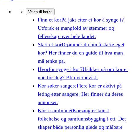
Veien til kor
Finn et kor
På jakt etter et kor å synge i?
Utforsk et mangfold av stemmer og
fellesskap over hele landet.
Start et kor
Drømmer du om å starte eget
kor? Her finner du en guide til hva man
må tenke på.
Hvorfor synge i kor?
Usikker på om kor er
noe for deg? Bli overbevist!
Kor søker sangere
Flere kor er aktivt på
leting etter sangere. Her finner du deres
annonser.
Kor i samfunnet
Korsang er kunst,
folkehelse og samfunnsbygging i ett. Det
skaper både personlig glede og målbare