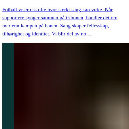
Fotball viser oss ofte hvor sterkt sang kan virke. Når
supportere synger sammen på tribunen, handler det om
mer enn kampen på banen. Sang skaper fellesskap,
tilhørighet og identitet. Vi blir del av no
…