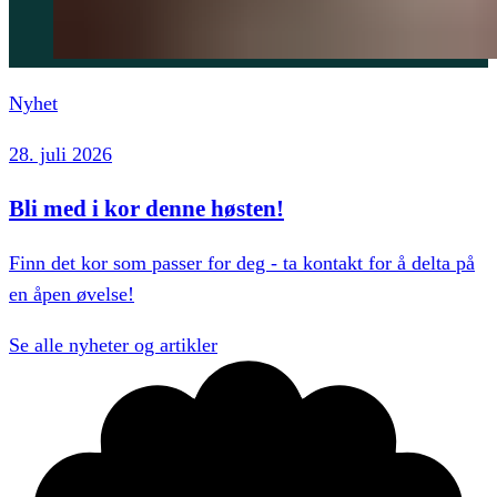
Nyhet
28. juli 2026
Bli med i kor denne høsten!
Finn det kor som passer for deg - ta kontakt for å delta på
en åpen øvelse!
Se alle
nyheter og artikler