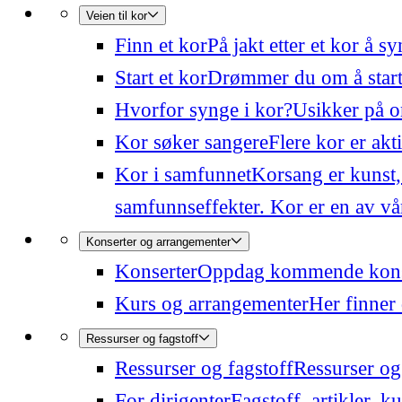
Veien til kor
Finn et kor
På jakt etter et kor å 
Start et kor
Drømmer du om å starte
Hvorfor synge i kor?
Usikker på o
Kor søker sangere
Flere kor er akt
Kor i samfunnet
Korsang er kunst,
samfunnseffekter. Kor er en av våre
Konserter og arrangementer
Konserter
Oppdag kommende konser
Kurs og arrangementer
Her finner 
Ressurser og fagstoff
Ressurser og fagstoff
Ressurser og 
For dirigenter
Fagstoff, artikler, k