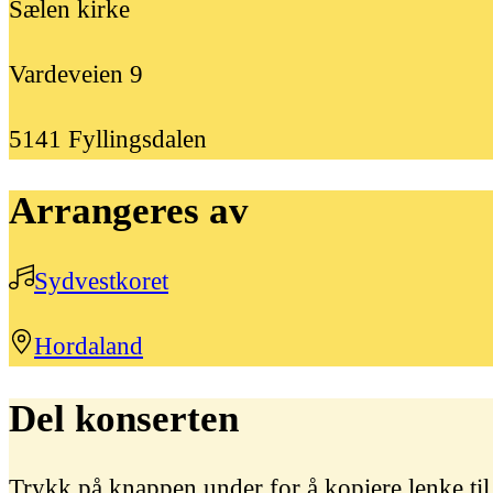
Sælen kirke
Vardeveien 9
5141
Fyllingsdalen
Arrangeres av
Sydvestkoret
Hordaland
Del konserten
Trykk på knappen under for å kopiere lenke ti