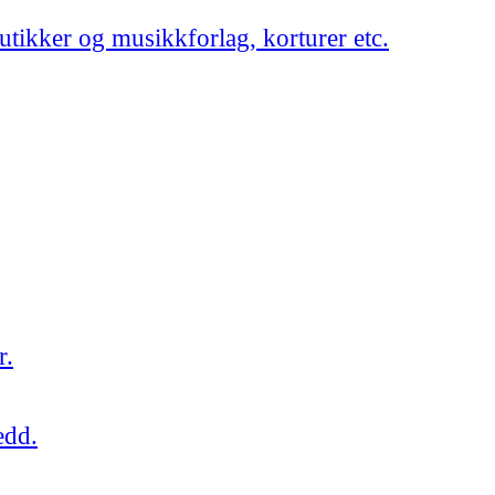
utikker og musikkforlag, korturer etc.
r.
edd.