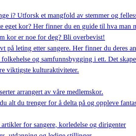
synge i? Utforsk et mangfold av stemmer og felles
 eget kor? Her finner du en guide til hva man 
m kor er noe for deg? Bli overbevist!
ivt på leting etter sangere. Her finner du deres a
 folkehelse og samfunnsbygging i ett. Det skape
 viktigste kulturaktiviteter.
ter arrangert av våre medlemskor.
du alt du trenger for å delta på og oppleve fant
artikler for sangere, korledelse og dirigenter
urs, utdanning og ledige stillinger