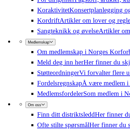
Koraktivitet
Konsertplanlegging og 
Kordrift
Artikler om lover og regl
Sangteknikk og øvelse
Artikler om
Medlemskap
Om medlemskap i Norges Korfor
Meld deg inn her
Her finner du sk
Støtteordninger
Vi forvalter flere 
Fordelsregnskap
Å være medlem i
Medlemsfordeler
Som medlem i Nor
Om oss
Finn ditt distriktsledd
Her finner du
Ofte stilte spørsmål
Her finner du s