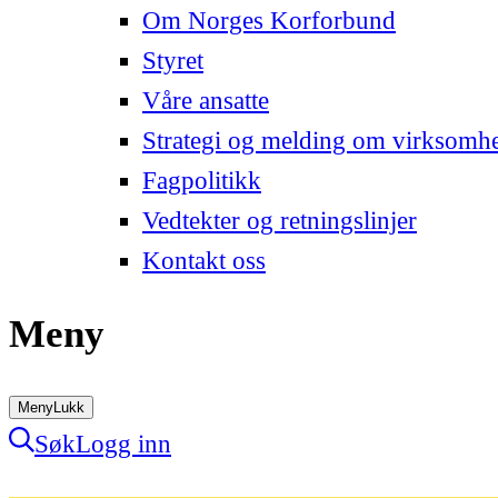
Om Norges Korforbund
Styret
Våre ansatte
Strategi og melding om virksomh
Fagpolitikk
Vedtekter og retningslinjer
Kontakt oss
Meny
Meny
Lukk
Søk
Logg inn