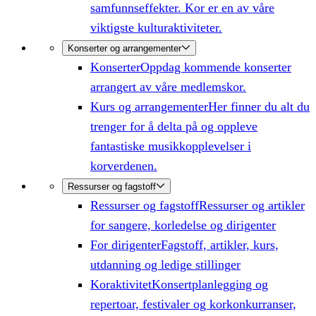
samfunnseffekter. Kor er en av våre
viktigste kulturaktiviteter.
Konserter og arrangementer
Konserter
Oppdag kommende konserter
arrangert av våre medlemskor.
Kurs og arrangementer
Her finner du alt du
trenger for å delta på og oppleve
fantastiske musikkopplevelser i
korverdenen.
Ressurser og fagstoff
Ressurser og fagstoff
Ressurser og artikler
for sangere, korledelse og dirigenter
For dirigenter
Fagstoff, artikler, kurs,
utdanning og ledige stillinger
Koraktivitet
Konsertplanlegging og
repertoar, festivaler og korkonkurranser,