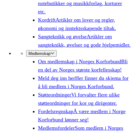
notebutikker og musikkforlag, korturer
etc.
Kordrift
Artikler om lover og regler,
økonomi og inntektsskapende tiltak.
Sangteknikk og øvelse
Artikler om
sangteknikk, øvelser og gode hjelpemidler.
Medlemskap
Om medlemskap i Norges Korforbund
Bli
en del av Norges største korfellesskap!
Meld deg inn her
Her finner du skjema for
å bli medlem i Norges Korforbund.
Støtteordninger
Vi forvalter flere ulike
støtteordninger for kor og dirigenter.
Fordelsregnskap
Å være medlem i Norge
Korforbund lønner seg!
Medlemsfordeler
Som medlem i Norges