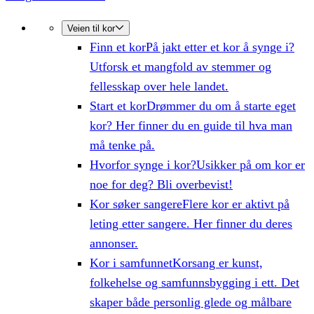
Veien til kor
Finn et kor
På jakt etter et kor å synge i?
Utforsk et mangfold av stemmer og
fellesskap over hele landet.
Start et kor
Drømmer du om å starte eget
kor? Her finner du en guide til hva man
må tenke på.
Hvorfor synge i kor?
Usikker på om kor er
noe for deg? Bli overbevist!
Kor søker sangere
Flere kor er aktivt på
leting etter sangere. Her finner du deres
annonser.
Kor i samfunnet
Korsang er kunst,
folkehelse og samfunnsbygging i ett. Det
skaper både personlig glede og målbare