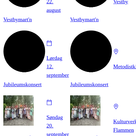
22.
Vestby
august
Vestbymart'n
Vestbymart'n
Lørdag
12.
Metodistk
september
Jubileumskonsert
Jubileumskonsert
Søndag
Kulturver
20.
Flammen
september