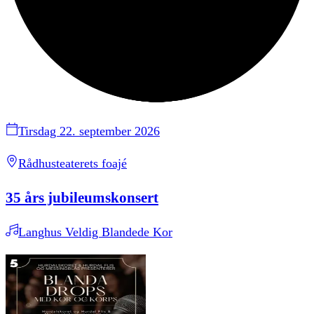
Tirsdag 22. september 2026
Rådhusteaterets foajé
35 års jubileumskonsert
Langhus Veldig Blandede Kor