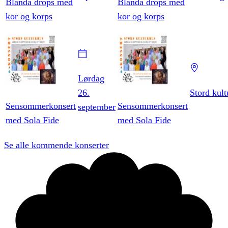
Blanda drops med
Blanda drops med
kor og korps
kor og korps
Lørdag
26.
Stord kult
Sensommerkonsert
Sensommerkonsert
september
med Sola Fide
med Sola Fide
Se alle kommende konserter