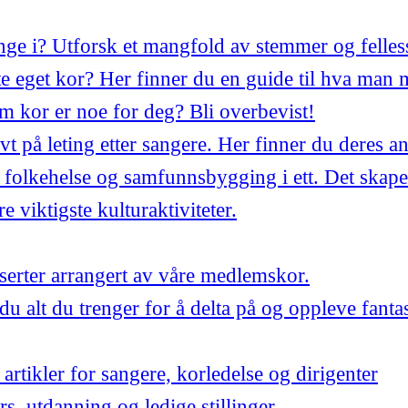
synge i? Utforsk et mangfold av stemmer og felles
 eget kor? Her finner du en guide til hva man 
m kor er noe for deg? Bli overbevist!
ivt på leting etter sangere. Her finner du deres a
 folkehelse og samfunnsbygging i ett. Det skape
 viktigste kulturaktiviteter.
ter arrangert av våre medlemskor.
du alt du trenger for å delta på og oppleve fant
artikler for sangere, korledelse og dirigenter
urs, utdanning og ledige stillinger