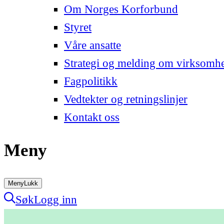
Om Norges Korforbund
Styret
Våre ansatte
Strategi og melding om virksomh
Fagpolitikk
Vedtekter og retningslinjer
Kontakt oss
Meny
Meny
Lukk
Søk
Logg inn