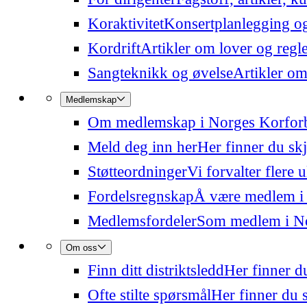
Koraktivitet
Konsertplanlegging og 
Kordrift
Artikler om lover og regl
Sangteknikk og øvelse
Artikler om
Medlemskap
Om medlemskap i Norges Korfor
Meld deg inn her
Her finner du sk
Støtteordninger
Vi forvalter flere 
Fordelsregnskap
Å være medlem i
Medlemsfordeler
Som medlem i Nor
Om oss
Finn ditt distriktsledd
Her finner du
Ofte stilte spørsmål
Her finner du s