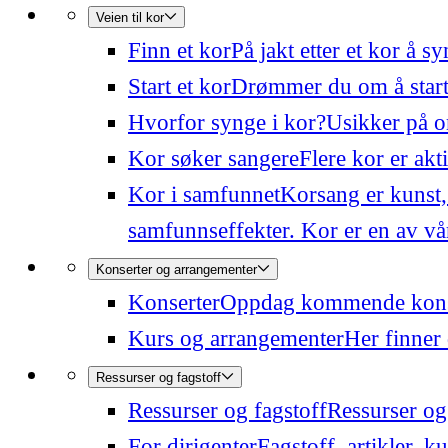
Veien til kor
Finn et kor
På jakt etter et kor å 
Start et kor
Drømmer du om å starte
Hvorfor synge i kor?
Usikker på o
Kor søker sangere
Flere kor er akt
Kor i samfunnet
Korsang er kunst,
samfunnseffekter. Kor er en av våre
Konserter og arrangementer
Konserter
Oppdag kommende konser
Kurs og arrangementer
Her finner 
Ressurser og fagstoff
Ressurser og fagstoff
Ressurser og 
For dirigenter
Fagstoff, artikler, k