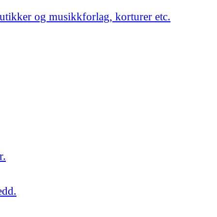
utikker og musikkforlag, korturer etc.
r.
edd.