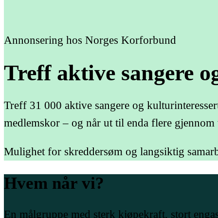
Annonsering hos Norges Korforbund
Treff
aktive
sangere
o
Treff 31 000 aktive sangere og kulturinteresse
medlemskor – og når ut til enda flere gjennom v
Mulighet for skreddersøm og langsiktig samarb
Hvem
når
vi?
En målgruppe med sterk kjøpekraft, stort engasj