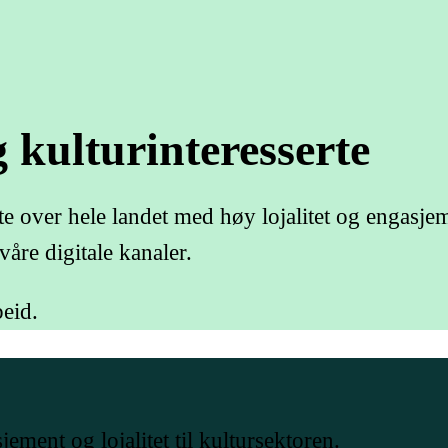
g
kulturinteresserte
rte over hele landet med høy lojalitet og engas
åre digitale kanaler.
eid.
ement og lojalitet til kultursektoren.