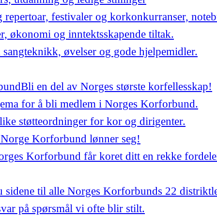
repertoar, festivaler og korkonkurranser, noteb
er, økonomi og inntektsskapende tiltak.
 sangteknikk, øvelser og gode hjelpemidler.
bund
Bli en del av Norges største korfellesskap!
jema for å bli medlem i Norges Korforbund.
ulike støtteordninger for kor og dirigenter.
 Norge Korforbund lønner seg!
ges Korforbund får koret ditt en rekke fordele
 sidene til alle Norges Korforbunds 22 distriktl
var på spørsmål vi ofte blir stilt.