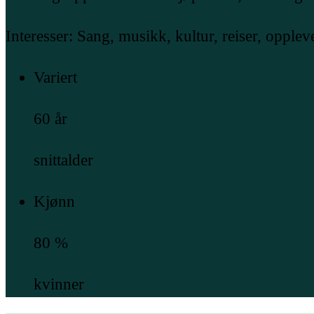
Interesser: Sang, musikk, kultur, reiser, opplev
Variert
60 år
snittalder
Kjønn
80 %
kvinner