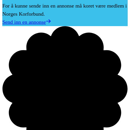
For å kunne sende inn en annonse må koret være medlem i
Norges Korforbund.
Send inn en annonse