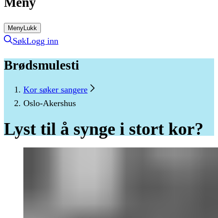
Meny
Meny
Lukk
Søk
Logg inn
Brødsmulesti
Kor søker sangere
Oslo-Akershus
Lyst
til
å
synge
i
stort
kor?