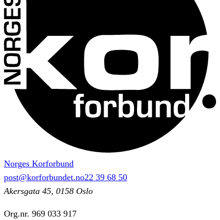
Norges Korforbund
post@korforbundet.no
22 39 68 50
Akersgata 45, 0158 Oslo
Org.nr.
969 033 917