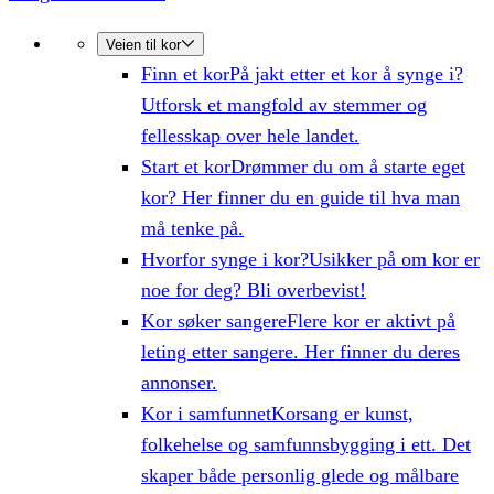
Veien til kor
Finn et kor
På jakt etter et kor å synge i?
Utforsk et mangfold av stemmer og
fellesskap over hele landet.
Start et kor
Drømmer du om å starte eget
kor? Her finner du en guide til hva man
må tenke på.
Hvorfor synge i kor?
Usikker på om kor er
noe for deg? Bli overbevist!
Kor søker sangere
Flere kor er aktivt på
leting etter sangere. Her finner du deres
annonser.
Kor i samfunnet
Korsang er kunst,
folkehelse og samfunnsbygging i ett. Det
skaper både personlig glede og målbare