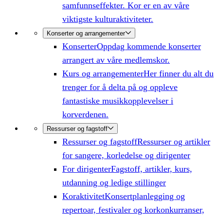
samfunnseffekter. Kor er en av våre
viktigste kulturaktiviteter.
Konserter og arrangementer
Konserter
Oppdag kommende konserter
arrangert av våre medlemskor.
Kurs og arrangementer
Her finner du alt du
trenger for å delta på og oppleve
fantastiske musikkopplevelser i
korverdenen.
Ressurser og fagstoff
Ressurser og fagstoff
Ressurser og artikler
for sangere, korledelse og dirigenter
For dirigenter
Fagstoff, artikler, kurs,
utdanning og ledige stillinger
Koraktivitet
Konsertplanlegging og
repertoar, festivaler og korkonkurranser,