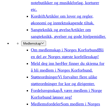
notebutikker og musikkforlag, korturer
etc.
Kordrift
Artikler om lover og regler,
økonomi og inntektsskapende tiltak.
Sangteknikk og øvelse
Artikler om
sangteknikk, øvelser og gode hjelpemidler.
Medlemskap
Om medlemskap i Norges Korforbund
Bli
en del av Norges største korfellesskap!
Meld deg inn her
Her finner du skjema for
å bli medlem i Norges Korforbund.
Støtteordninger
Vi forvalter flere ulike
støtteordninger for kor og dirigenter.
Fordelsregnskap
Å være medlem i Norge
Korforbund lønner seg!
Medlemsfordeler
Som medlem i Norges