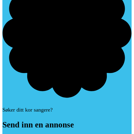
Søker ditt kor sangere?
Send
inn
en
annonse