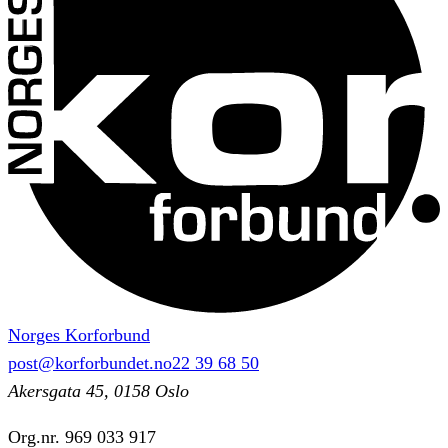
Norges Korforbund
post@korforbundet.no
22 39 68 50
Akersgata 45, 0158 Oslo
Org.nr.
969 033 917