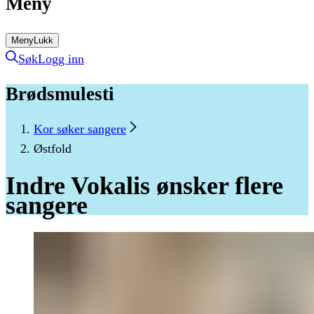
Meny
Meny
Lukk
Søk
Logg inn
Brødsmulesti
Kor søker sangere
Østfold
Indre
Vokalis
ønsker
flere
sangere