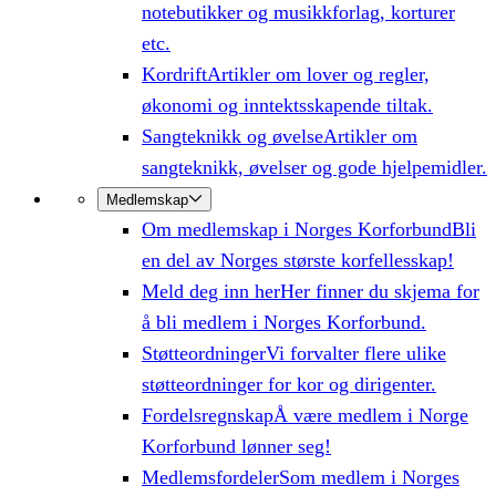
notebutikker og musikkforlag, korturer
etc.
Kordrift
Artikler om lover og regler,
økonomi og inntektsskapende tiltak.
Sangteknikk og øvelse
Artikler om
sangteknikk, øvelser og gode hjelpemidler.
Medlemskap
Om medlemskap i Norges Korforbund
Bli
en del av Norges største korfellesskap!
Meld deg inn her
Her finner du skjema for
å bli medlem i Norges Korforbund.
Støtteordninger
Vi forvalter flere ulike
støtteordninger for kor og dirigenter.
Fordelsregnskap
Å være medlem i Norge
Korforbund lønner seg!
Medlemsfordeler
Som medlem i Norges