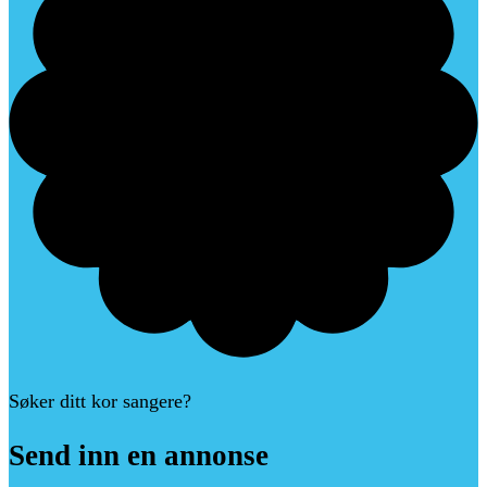
Søker ditt kor sangere?
Send
inn
en
annonse