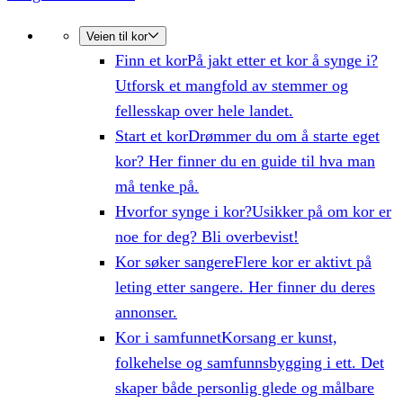
Veien til kor
Finn et kor
På jakt etter et kor å synge i?
Utforsk et mangfold av stemmer og
fellesskap over hele landet.
Start et kor
Drømmer du om å starte eget
kor? Her finner du en guide til hva man
må tenke på.
Hvorfor synge i kor?
Usikker på om kor er
noe for deg? Bli overbevist!
Kor søker sangere
Flere kor er aktivt på
leting etter sangere. Her finner du deres
annonser.
Kor i samfunnet
Korsang er kunst,
folkehelse og samfunnsbygging i ett. Det
skaper både personlig glede og målbare