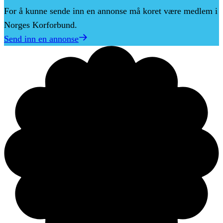
For å kunne sende inn en annonse må koret være medlem i
Norges Korforbund.
Send inn en annonse