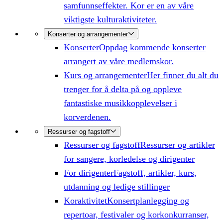
samfunnseffekter. Kor er en av våre
viktigste kulturaktiviteter.
Konserter og arrangementer
Konserter
Oppdag kommende konserter
arrangert av våre medlemskor.
Kurs og arrangementer
Her finner du alt du
trenger for å delta på og oppleve
fantastiske musikkopplevelser i
korverdenen.
Ressurser og fagstoff
Ressurser og fagstoff
Ressurser og artikler
for sangere, korledelse og dirigenter
For dirigenter
Fagstoff, artikler, kurs,
utdanning og ledige stillinger
Koraktivitet
Konsertplanlegging og
repertoar, festivaler og korkonkurranser,